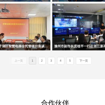
过程管理：有据可查、有图可溯、有分
每一趟运行都被记录，每一次折弯都被感
次维保，都经得起检验！
再灵如何用大数据轻量模型重新定义电梯
理？
蚌埠市龙子湖区智慧电梯全托管项目座谈会召开，政企共探电梯安全管理新模式
携手政企多方，共探电梯安全治理新路
2026年5月21日，安徽省滁州市副市长贡
赴浙江新再灵科技股份有限公司走访调研
上一页
1
2
3
4
5
下一页
合作伙伴