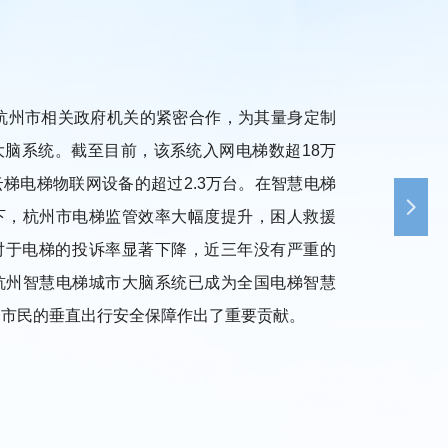
慧治理平台
和杭州市相关政府机关的紧密合作，为其量身定制
承接了广州市智慧电梯安全管理服务平台项目。该项
大脑系统。截至目前，该系统入网电梯数超18万
首批电梯智慧监管试点城市推进电梯智慧监管改
梯电梯物联网设备的超过2.3万台。在智慧电梯
已接入15万余台电梯，其中近6000台加装了新
넲
下，杭州市电梯监管效率大幅度提升，困人救援
设备。该平台上线后，显著降低了电梯故障率，
姓对于电梯的投诉率显著下降，近三年没有严重的
化监管的各类应用场景。该项目入选2021年广州
杭州智慧电梯城市大脑系统已成为全国电梯智慧
应用场景示范项目名单，是广州市数字监管治理
州市民的垂直出行安全保障作出了重要贡献。
。