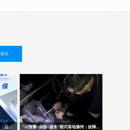
梯资讯
新再灵自研轻量模型×海量数据接入：让电梯数据“开口说话”，按需维保精准落地！
“AI预警+保险+服务”模式落地滁州：故障预警前置，电梯安全指标全面向好！