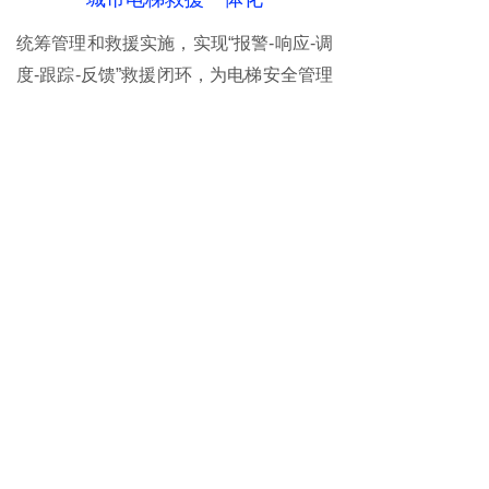
统筹管理和救援实施，实现“报警-响应-调
度-跟踪-反馈”救援闭环，为电梯安全管理
提供有效可靠的依据和保障。
软硬双解耦安装灵活
软硬双解耦可以让软件和硬件部分独立开