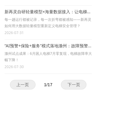
新再灵自研轻量模型×海量数据接入：让电梯数据“开口说话”，按需维保精准落地！
每一趟运行都被记录，每一次折弯都被感知——新再灵
如何用大数据轻量模型重新定义电梯安全管理？
2026-07-31
“AI预警+保险+服务”模式落地滁州：故障预警前置，电梯安全指标全面向好！
滁州试点成果：6月困人电梯7月零复现，电梯故障率大
幅下降！
2026-07-30
上一页
1
/
17
下一页
浙江新再灵科技股份有限公司
浙江省杭州市滨江区江南大道3588号恒
生大厦B座10楼1001室
400-108-1833